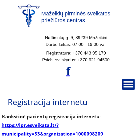
Mažeikių pirminės sveikatos
priežiūros centras
Naftininkų g. 9, 89239 Mažeikiai
Darbo laikas: 07.00 - 19.00 val.
Registratūra: +370 443 95 179
Psich. sv. skyrius: +370 621 94500
f
Registracija internetu
Išankstinė pacientų registracija internetu
:
https://ipr.esveikata.lt/?
municipality=33&organization=1000098209