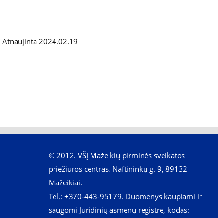
Atnaujinta
2024.02.19
© 2012. VŠĮ Mažeikių pirminės sveikatos
priežiūros centras, Naftininkų g. 9, 89132
Mažeikiai.
Tel.: +370-443-95179. Duomenys kaupiami ir
saugomi Juridinių asmenų registre, kodas: