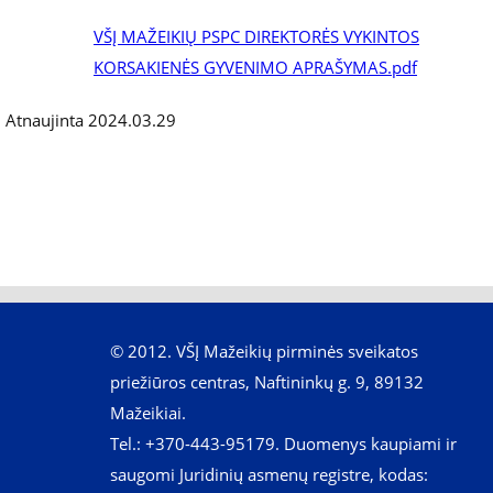
VŠĮ MAŽEIKIŲ PSPC DIREKTORĖS VYKINTOS
KORSAKIENĖS GYVENIMO APRAŠYMAS.pdf
Atnaujinta
2024.03.29
© 2012. VŠĮ Mažeikių pirminės sveikatos
priežiūros centras, Naftininkų g. 9, 89132
Mažeikiai.
Tel.: +370-443-95179. Duomenys kaupiami ir
saugomi Juridinių asmenų registre, kodas: